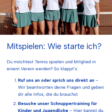
Mitspielen: Wie starte ich?
Du möchtest Tennis spielen und Mitglied in
einem Verein werden? So klappt’s:
Ruf uns an oder sprich uns direkt an
–
Wir beantworten deine Fragen und geben
dir alle Infos, die du brauchst.
Besuche unser Schnuppertraining für
Kinder und Jugendliche
– Hier kannst du